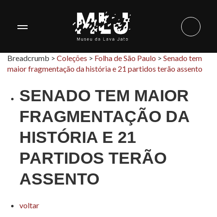
Breadcrumb >
Coleções
>
Folha de São Paulo
>
Senado tem
maior fragmentação da história e 21 partidos terão assento
SENADO TEM MAIOR
FRAGMENTAÇÃO DA
HISTÓRIA E 21
PARTIDOS TERÃO
ASSENTO
voltar