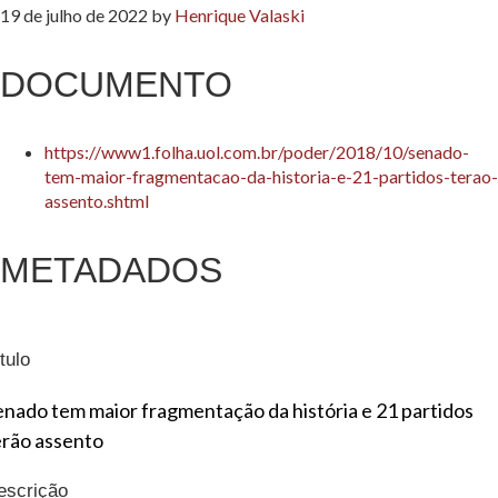
19 de julho de 2022
by
Henrique Valaski
DOCUMENTO
https://www1.folha.uol.com.br/poder/2018/10/senado-
tem-maior-fragmentacao-da-historia-e-21-partidos-terao-
assento.shtml
METADADOS
tulo
enado tem maior fragmentação da história e 21 partidos
erão assento
escrição