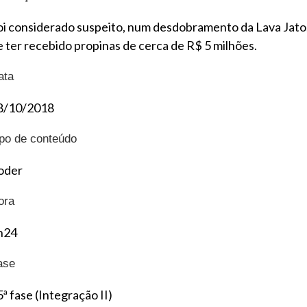
oi considerado suspeito, num desdobramento da Lava Jato
e ter recebido propinas de cerca de R$ 5 milhões.
ata
8/10/2018
ipo de conteúdo
oder
ora
h24
ase
ª fase (Integração II)