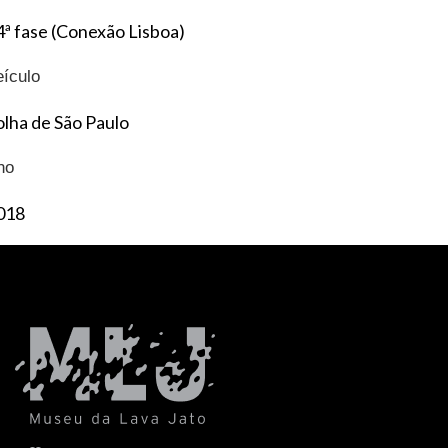
4ª fase (Conexão Lisboa)
eículo
olha de São Paulo
no
018