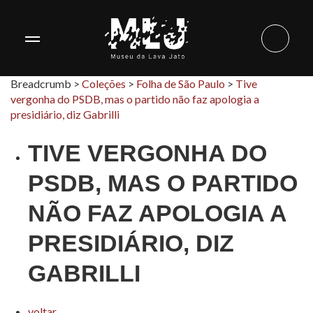
Breadcrumb >
Coleções
>
Folha de São Paulo
>
Tive
vergonha do PSDB, mas o partido não faz apologia a
presidiário, diz Gabrilli
TIVE VERGONHA DO
PSDB, MAS O PARTIDO
NÃO FAZ APOLOGIA A
PRESIDIÁRIO, DIZ
GABRILLI
voltar