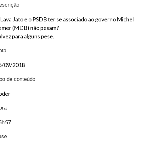
escrição
 Lava Jato e o PSDB ter se associado ao governo Michel
emer (MDB) não pesam?
alvez para alguns pese.
ata
5/09/2018
ipo de conteúdo
oder
ora
5h57
ase