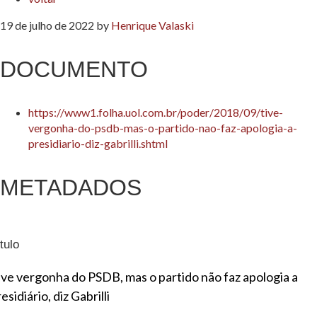
19 de julho de 2022
by
Henrique Valaski
DOCUMENTO
https://www1.folha.uol.com.br/poder/2018/09/tive-
vergonha-do-psdb-mas-o-partido-nao-faz-apologia-a-
presidiario-diz-gabrilli.shtml
METADADOS
tulo
ive vergonha do PSDB, mas o partido não faz apologia a
esidiário, diz Gabrilli