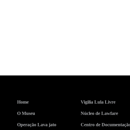
Home
Vigilia Lula Livre
O Museu
Núcleo de Lawfare
Operação Lava jato
Centro de Documentaçã