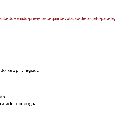
pauta-do-senado-preve-nesta-quarta-votacao-de-projeto-para-leg
do foro privilegiado
ção
tratados como iguais.