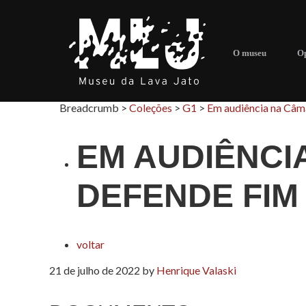
O museu
Op
Breadcrumb >
Coleções
>
G1
>
Em audiência na Câma
EM AUDIÊNCI
DEFENDE FIM
voltar
21 de julho de 2022
by
Henrique Valaski