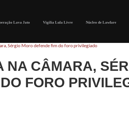
eração Lava Jato
Vigília Lula Livre
Núcleo de Lawfare
ra, Sérgio Moro defende fim do foro privilegiado
A NA CÂMARA, SÉ
 DO FORO PRIVILE