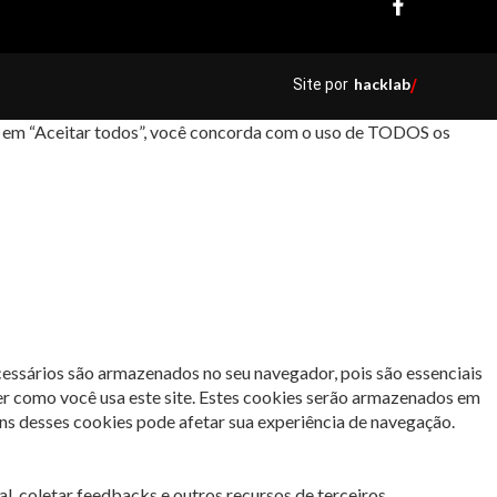
hacklab
Site por
/
car em “Aceitar todos”, você concorda com o uso de TODOS os
cessários são armazenados no seu navegador, pois são essenciais
er como você usa este site. Estes cookies serão armazenados em
s desses cookies pode afetar sua experiência de navegação.
l, coletar feedbacks e outros recursos de terceiros