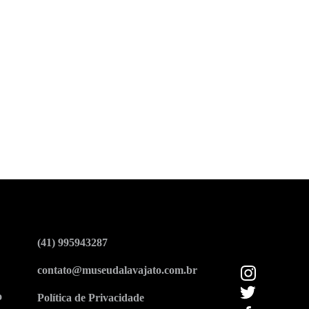
(41) 995943287
contato@museudalavajato.com.br
o
Política de Privacidade