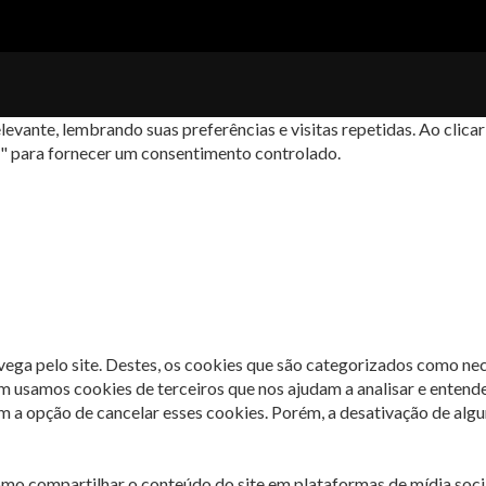
levante, lembrando suas preferências e visitas repetidas. Ao cli
s" para fornecer um consentimento controlado.
avega pelo site. Destes, os cookies que são categorizados como ne
m usamos cookies de terceiros que nos ajudam a analisar e entend
 opção de cancelar esses cookies. Porém, a desativação de algun
omo compartilhar o conteúdo do site em plataformas de mídia socia