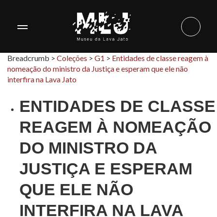
Breadcrumb >
Coleções
>
G1
>
Entidades de classe reagem à
nomeação do ministro da Justiça e esperam que ele não
interfira na Lava Jato
ENTIDADES DE CLASSE
REAGEM À NOMEAÇÃO
DO MINISTRO DA
JUSTIÇA E ESPERAM
QUE ELE NÃO
INTERFIRA NA LAVA