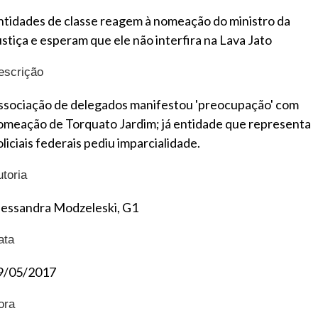
ntidades de classe reagem à nomeação do ministro da
ustiça e esperam que ele não interfira na Lava Jato
escrição
ssociação de delegados manifestou 'preocupação' com
omeação de Torquato Jardim; já entidade que representa
liciais federais pediu imparcialidade.
utoria
lessandra Modzeleski, G1
ata
9/05/2017
ora