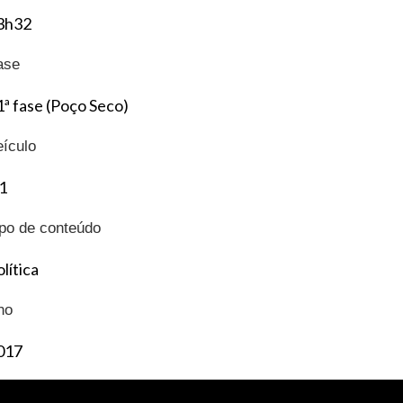
3h32
ase
1ª fase (Poço Seco)
eículo
1
ipo de conteúdo
lítica
no
017