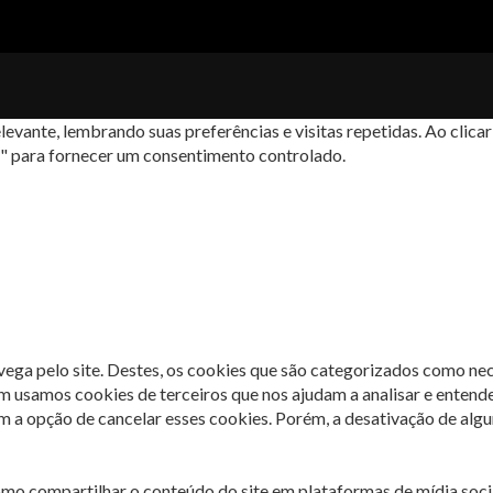
levante, lembrando suas preferências e visitas repetidas. Ao cli
s" para fornecer um consentimento controlado.
avega pelo site. Destes, os cookies que são categorizados como ne
m usamos cookies de terceiros que nos ajudam a analisar e entend
 opção de cancelar esses cookies. Porém, a desativação de algun
omo compartilhar o conteúdo do site em plataformas de mídia socia