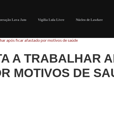
eração Lava Jato
Vigília Lula Livre
Núcleo de Lawfare
lhar após ficar afastado por motivos de saúde
TA A TRABALHAR A
R MOTIVOS DE SA