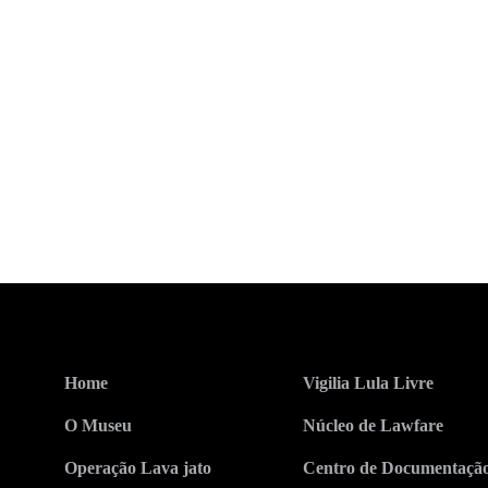
Home
Vigilia Lula Livre
O Museu
Núcleo de Lawfare
Operação Lava jato
Centro de Documentaçã