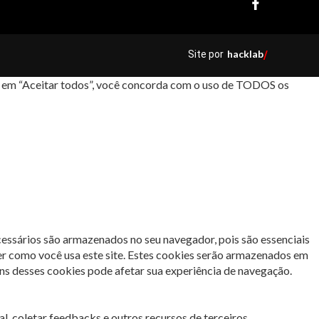
hacklab
Site por
/
car em “Aceitar todos”, você concorda com o uso de TODOS os
cessários são armazenados no seu navegador, pois são essenciais
er como você usa este site. Estes cookies serão armazenados em
s desses cookies pode afetar sua experiência de navegação.
l, coletar feedbacks e outros recursos de terceiros