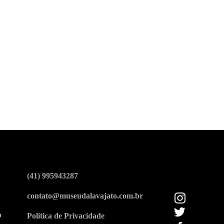
(41) 995943287
contato@museudalavajato.com.br
o
Política de Privacidade