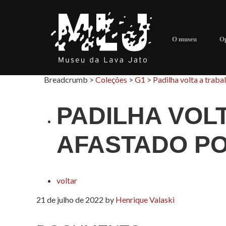
O museu
Op
Breadcrumb >
Coleções
>
G1
>
Padilha volta a traba
PADILHA VOL
AFASTADO PO
voltar
21 de julho de 2022
by
Henrique Valaski