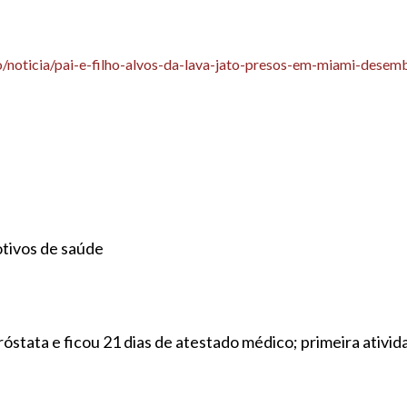
to/noticia/pai-e-filho-alvos-da-lava-jato-presos-em-miami-dese
otivos de saúde
róstata e ficou 21 dias de atestado médico; primeira ativid