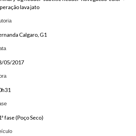
peração lava jato
utoria
ernanda Calgaro, G1
ata
8/05/2017
ora
0h31
ase
1ª fase (Poço Seco)
eículo