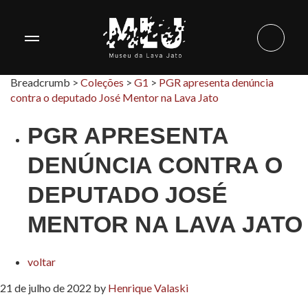
Breadcrumb >
Coleções
>
G1
>
PGR apresenta denúncia
contra o deputado José Mentor na Lava Jato
PGR APRESENTA
DENÚNCIA CONTRA O
DEPUTADO JOSÉ
MENTOR NA LAVA JATO
voltar
21 de julho de 2022
by
Henrique Valaski