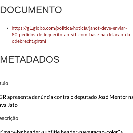
DOCUMENTO
https://g1.globo.com/politica/noticia/janot-deve-enviar-
80-pedidos-de-inquerito-ao-stf-com-base-na-delacao-da-
odebrecht.ghtml
METADADOS
tulo
GR apresenta denúncia contra o deputado José Mentor n
ava Jato
escrição
primary-bg header-subtitle header-navegacao-color">