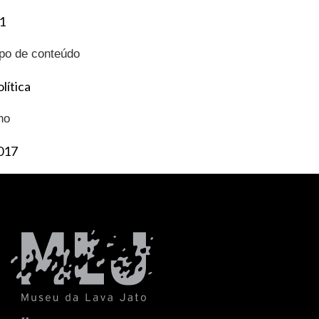
1
ipo de conteúdo
lítica
no
017