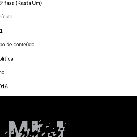
3ª fase (Resta Um)
eículo
1
ipo de conteúdo
lítica
no
016