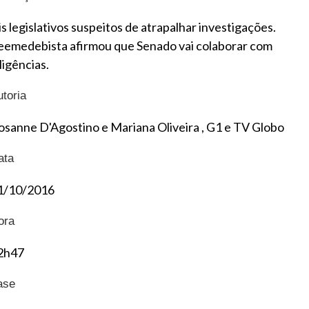
is legislativos suspeitos de atrapalhar investigações.
eemedebista afirmou que Senado vai colaborar com
ligências.
utoria
osanne D'Agostino e Mariana Oliveira , G1 e TV Globo
ata
1/10/2016
ora
2h47
ase