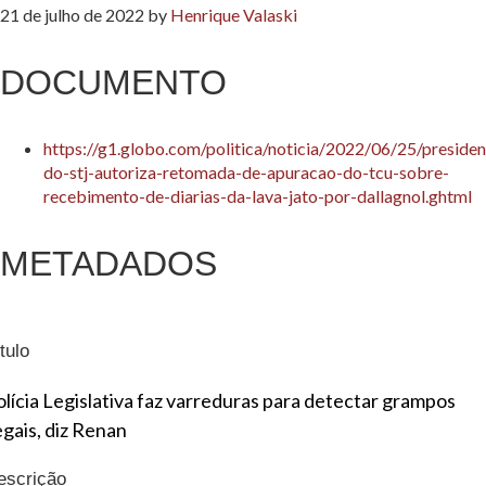
21 de julho de 2022
by
Henrique Valaski
DOCUMENTO
https://g1.globo.com/politica/noticia/2022/06/25/presiden
do-stj-autoriza-retomada-de-apuracao-do-tcu-sobre-
recebimento-de-diarias-da-lava-jato-por-dallagnol.ghtml
METADADOS
tulo
olícia Legislativa faz varreduras para detectar grampos
egais, diz Renan
escrição