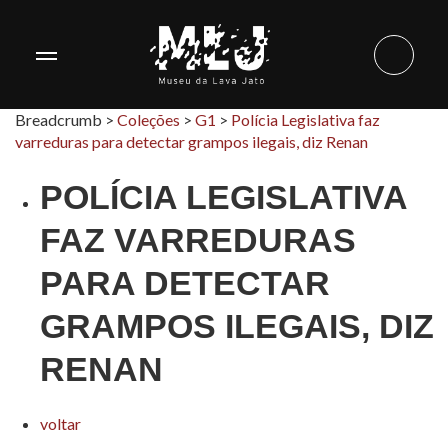
Breadcrumb >
Coleções
>
G1
>
Polícia Legislativa faz
varreduras para detectar grampos ilegais, diz Renan
POLÍCIA LEGISLATIVA
FAZ VARREDURAS
PARA DETECTAR
GRAMPOS ILEGAIS, DIZ
RENAN
voltar