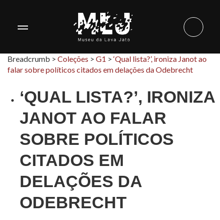
Breadcrumb >
Coleções
>
G1
>
‘Qual lista?’, ironiza Janot ao
falar sobre políticos citados em delações da Odebrecht
‘QUAL LISTA?’, IRONIZA
JANOT AO FALAR
SOBRE POLÍTICOS
CITADOS EM
DELAÇÕES DA
ODEBRECHT