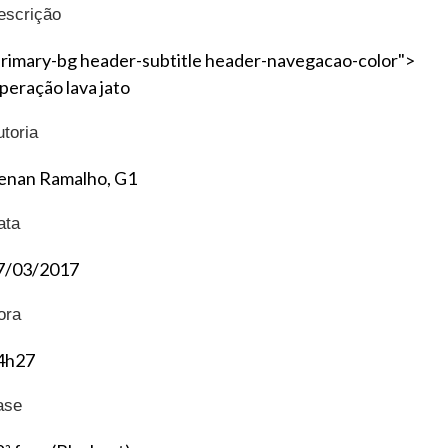
escrição
primary-bg header-subtitle header-navegacao-color">
peração lava jato
utoria
enan Ramalho, G1
ata
7/03/2017
ora
4h27
ase