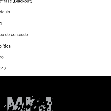
8ª fase (Blackout)
eículo
1
ipo de conteúdo
lítica
no
017