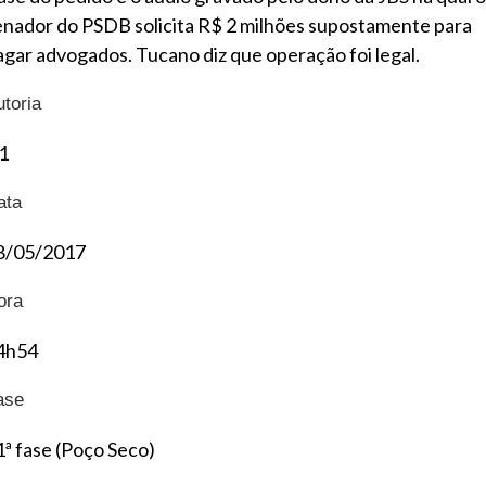
enador do PSDB solicita R$ 2 milhões supostamente para
agar advogados. Tucano diz que operação foi legal.
utoria
1
ata
8/05/2017
ora
4h54
ase
1ª fase (Poço Seco)