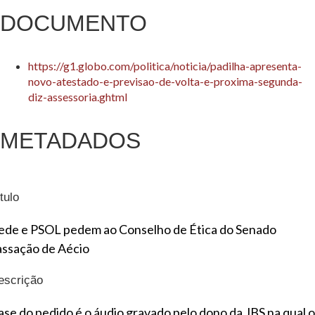
DOCUMENTO
https://g1.globo.com/politica/noticia/padilha-apresenta-
novo-atestado-e-previsao-de-volta-e-proxima-segunda-
diz-assessoria.ghtml
METADADOS
tulo
ede e PSOL pedem ao Conselho de Ética do Senado
assação de Aécio
escrição
ase do pedido é o áudio gravado pelo dono da JBS na qual o