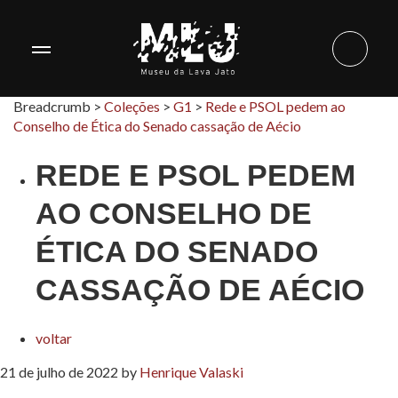
Breadcrumb >
Coleções
>
G1
>
Rede e PSOL pedem ao
Conselho de Ética do Senado cassação de Aécio
REDE E PSOL PEDEM
AO CONSELHO DE
ÉTICA DO SENADO
CASSAÇÃO DE AÉCIO
voltar
21 de julho de 2022
by
Henrique Valaski