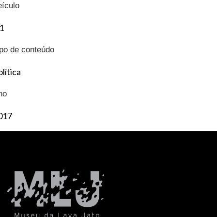
eículo
1
ipo de conteúdo
lítica
no
017