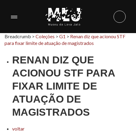
Breadcrumb >
Coleções
>
G1
>
Renan diz que acionou STF
para fixar limite de atuação de magistrados
RENAN DIZ QUE
ACIONOU STF PARA
FIXAR LIMITE DE
ATUAÇÃO DE
MAGISTRADOS
voltar