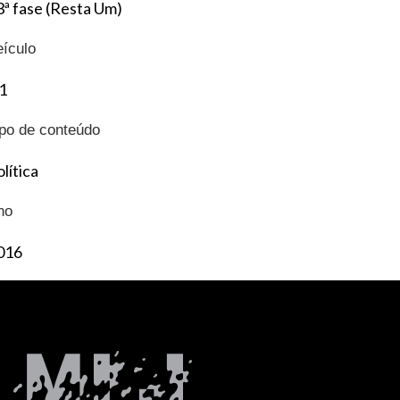
3ª fase (Resta Um)
eículo
1
ipo de conteúdo
lítica
no
016