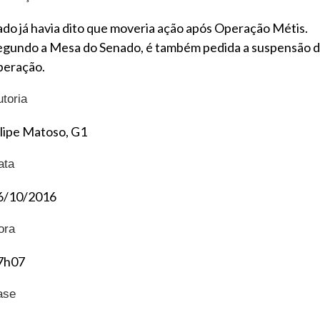
ado já havia dito que moveria ação após Operação Métis.
egundo a Mesa do Senado, é também pedida a suspensão 
peração.
utoria
ilipe Matoso, G1
ata
6/10/2016
ora
7h07
ase