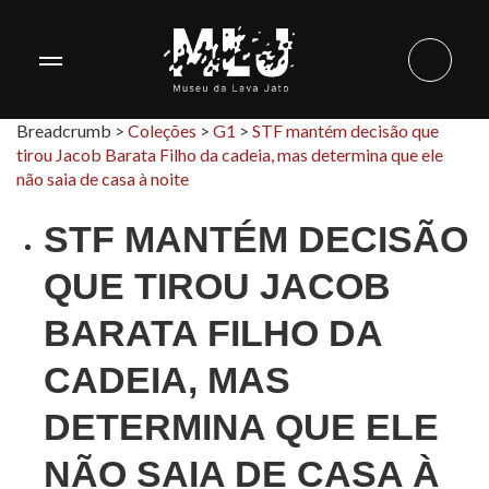
Breadcrumb >
Coleções
>
G1
>
STF mantém decisão que
tirou Jacob Barata Filho da cadeia, mas determina que ele
não saia de casa à noite
STF MANTÉM DECISÃO
QUE TIROU JACOB
BARATA FILHO DA
CADEIA, MAS
DETERMINA QUE ELE
NÃO SAIA DE CASA À