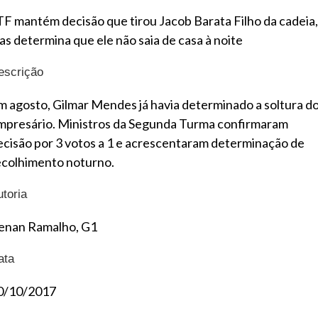
TF mantém decisão que tirou Jacob Barata Filho da cadeia,
as determina que ele não saia de casa à noite
escrição
m agosto, Gilmar Mendes já havia determinado a soltura d
mpresário. Ministros da Segunda Turma confirmaram
ecisão por 3 votos a 1 e acrescentaram determinação de
ecolhimento noturno.
utoria
enan Ramalho, G1
ata
0/10/2017