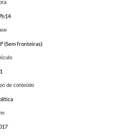
ora
7h14
ase
3ª (Sem fronteiras)
eículo
1
ipo de conteúdo
lítica
no
017