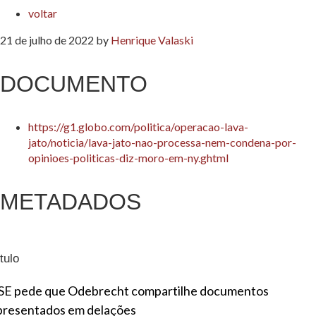
voltar
21 de julho de 2022
by
Henrique Valaski
DOCUMENTO
https://g1.globo.com/politica/operacao-lava-
jato/noticia/lava-jato-nao-processa-nem-condena-por-
opinioes-politicas-diz-moro-em-ny.ghtml
METADADOS
tulo
SE pede que Odebrecht compartilhe documentos
presentados em delações