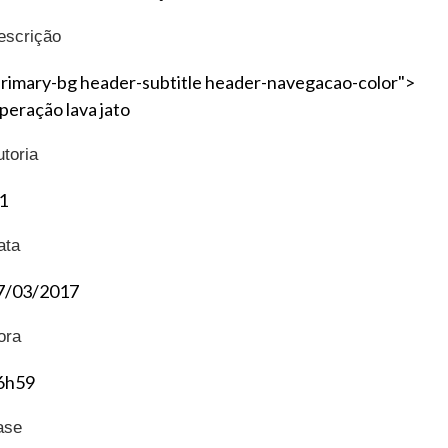
escrição
primary-bg header-subtitle header-navegacao-color">
peração lava jato
utoria
1
ata
7/03/2017
ora
6h59
ase