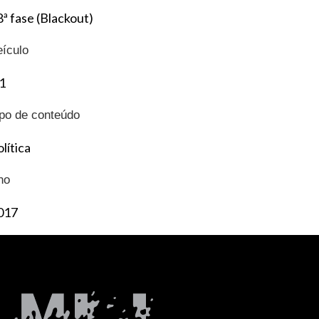
8ª fase (Blackout)
eículo
1
ipo de conteúdo
lítica
no
017