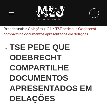
Breadcrumb >
Coleções
>
G1
>
TSE pede que Odebrecht
compartilhe documentos apresentados em delações
TSE PEDE QUE
ODEBRECHT
COMPARTILHE
DOCUMENTOS
APRESENTADOS EM
DELAÇÕES