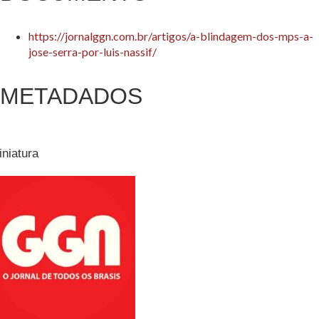
https://jornalggn.com.br/artigos/a-blindagem-dos-mps-a-
jose-serra-por-luis-nassif/
METADADOS
iniatura