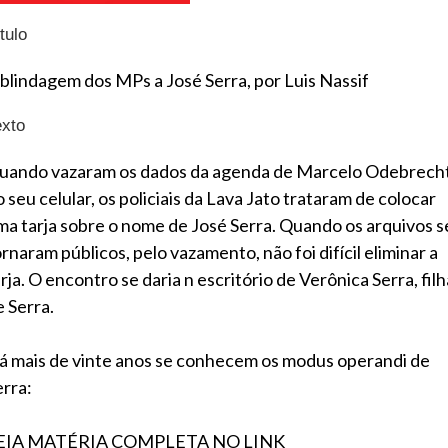
tulo
 blindagem dos MPs a José Serra, por Luis Nassif
exto
uando vazaram os dados da agenda de Marcelo Odebrech
 seu celular, os policiais da Lava Jato trataram de colocar
ma tarja sobre o nome de José Serra. Quando os arquivos s
rnaram públicos, pelo vazamento, não foi difícil eliminar a
rja. O encontro se daria n escritório de Verônica Serra, filh
e Serra.
á mais de vinte anos se conhecem os modus operandi de
erra:
EIA MATÉRIA COMPLETA NO LINK