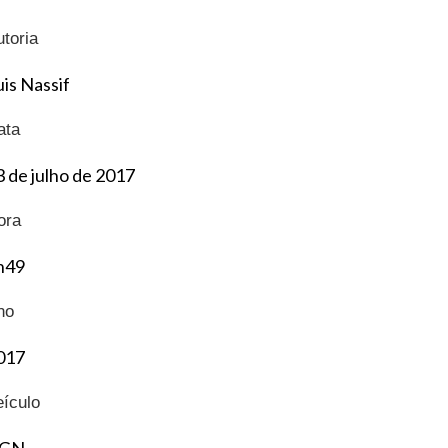
utoria
uis Nassif
ata
3 de julho de 2017
ora
h49
no
017
eículo
GN