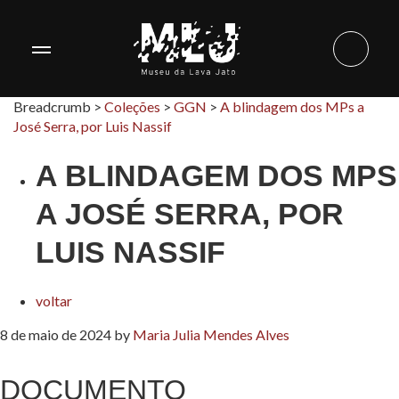
Breadcrumb >
Coleções
>
GGN
>
A blindagem dos MPs a
José Serra, por Luis Nassif
A BLINDAGEM DOS MPS
A JOSÉ SERRA, POR
LUIS NASSIF
voltar
8 de maio de 2024
by
Maria Julia Mendes Alves
DOCUMENTO