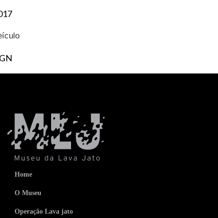
017
eículo
GN
Home
O Museu
Operação Lava jato