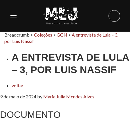
Breadcrumb >
Coleções
>
GGN
>
A entrevista de Lula – 3,
por Luis Nassif
A ENTREVISTA DE LULA
– 3, POR LUIS NASSIF
voltar
9 de maio de 2024
by
Maria Julia Mendes Alves
DOCUMENTO