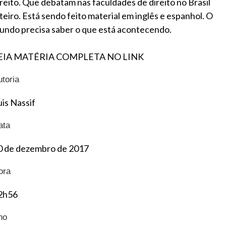
ireito. Que debatam nas faculdades de direito no Brasil
nteiro. Está sendo feito material em inglês e espanhol. O
undo precisa saber o que está acontecendo.
EIA MATÉRIA COMPLETA NO LINK
utoria
uis Nassif
ata
0 de dezembro de 2017
ora
2h56
no