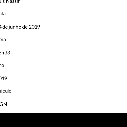
uis Nassif
ata
4 de junho de 2019
ora
6h33
no
019
eículo
GN