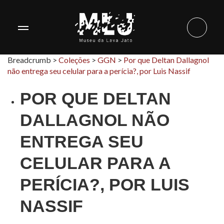
Breadcrumb >
Coleções
>
GGN
>
Por que Deltan Dallagnol
não entrega seu celular para a perícia?, por Luis Nassif
POR QUE DELTAN
DALLAGNOL NÃO
ENTREGA SEU
CELULAR PARA A
PERÍCIA?, POR LUIS
NASSIF