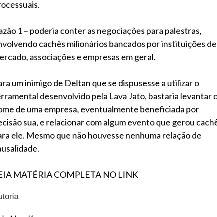
rocessuais.
azão 1 – poderia conter as negociações para palestras,
nvolvendo cachês milionários bancados por instituições de
ercado, associações e empresas em geral.
ara um inimigo de Deltan que se dispusesse a utilizar o
erramental desenvolvido pela Lava Jato, bastaria levantar 
ome de uma empresa, eventualmente beneficiada por
ecisão sua, e relacionar com algum evento que gerou cach
ara ele. Mesmo que não houvesse nenhuma relação de
ausalidade.
EIA MATÉRIA COMPLETA NO LINK
utoria