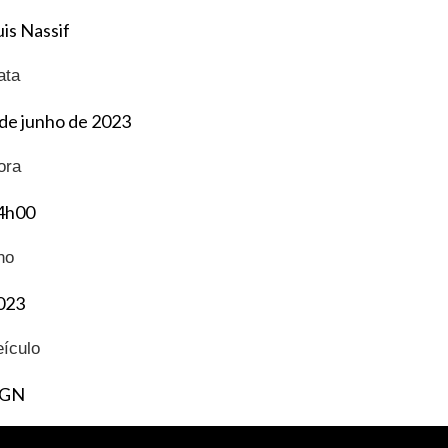
uis Nassif
ata
 de junho de 2023
ora
4h00
no
023
eículo
GN