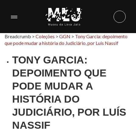
Breadcrumb >
Coleções
>
GGN
>
Tony Garcia: depoimento
que pode mudar a história do Judiciário, por Luís Nassif
TONY GARCIA:
DEPOIMENTO QUE
PODE MUDAR A
HISTÓRIA DO
JUDICIÁRIO, POR LUÍS
NASSIF