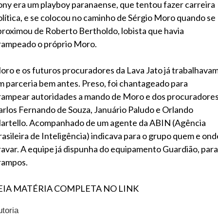
ony era um playboy paranaense, que tentou fazer carreira
olítica, e se colocou no caminho de Sérgio Moro quando se
proximou de Roberto Bertholdo, lobista que havia
rampeado o próprio Moro.
oro e os futuros procuradores da Lava Jato já trabalhava
m parceria bem antes. Preso, foi chantageado para
rampear autoridades a mando de Moro e dos procuradore
arlos Fernando de Souza, Januário Paludo e Orlando
artello. Acompanhado de um agente da ABIN (Agência
rasileira de Inteligência) indicava para o grupo quem e ond
ravar. A equipe já dispunha do equipamento Guardião, para
rampos.
EIA MATÉRIA COMPLETA NO LINK
utoria