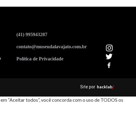
(41) 995943287
contato@museudalavajato.com.br
o
Política de Privacidade
hacklab
Site por
/
car em “Aceitar todos”, você concorda com o uso de TODOS os