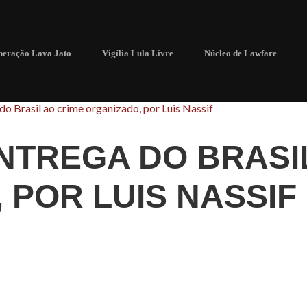
eração Lava Jato
Vigília Lula Livre
Núcleo de Lawfare
do Brasil ao crime organizado, por Luis Nassif
NTREGA DO BRASI
 POR LUIS NASSIF