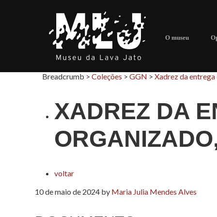
O museu
Op
Breadcrumb >
Coleções
>
GGN
>
Xadrez da entrega 
XADREZ DA E
ORGANIZADO,
voltar
10 de maio de 2024
by
Maria Julia Mendes Alves