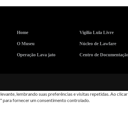
Home
Vigilia Lula Livre
O Museu
Núcleo de Lawfare
Operação Lava jato
Centro de Documentaçã
levante, lembrando suas preferências e visitas repetidas. Ao cli
s" para fornecer um consentimento controlado.