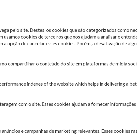
avega pelo site. Destes, os cookies que são categorizados como ne
m usamos cookies de terceiros que nos ajudam a analisar e entend
 opção de cancelar esses cookies. Porém, a desativação de algun
omo compartilhar o conteúdo do site em plataformas de mídia socia
rformance indexes of the website which helps in delivering a bette
interagem com o site. Esses cookies ajudam a fornecer informações 
es anúncios e campanhas de marketing relevantes. Esses cookies ra