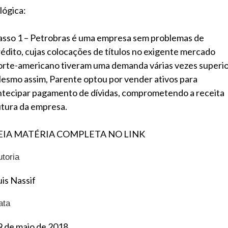
lógica:
asso 1 – Petrobras é uma empresa sem problemas de
rédito, cujas colocações de títulos no exigente mercado
orte-americano tiveram uma demanda várias vezes superio
esmo assim, Parente optou por vender ativos para
ntecipar pagamento de dívidas, comprometendo a receita
utura da empresa.
EIA MATÉRIA COMPLETA NO LINK
utoria
uis Nassif
ata
9 de maio de 2018