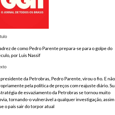
tulo
adrez de como Pedro Parente prepara-se para o golpe do
éculo, por Luis Nassif
exto
 presidente da Petrobras, Pedro Parente, virou o fio. E não
ropriamente pela política de preços com reajuste diário. Su
stratégia de esvaziamento da Petrobras se tornou muito
bvia, tornando-o vulnerável a qualquer investigação, assim
e o país sair do torpor atual