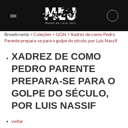
Breadcrumb >
Coleções
>
GGN
>
Xadrez de como Pedro
Parente prepara-se para o golpe do século, por Luis Nassif
XADREZ DE COMO
PEDRO PARENTE
PREPARA-SE PARA O
GOLPE DO SÉCULO,
POR LUIS NASSIF
voltar