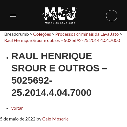
Breadcrumb >
Coleções
>
Processos criminais da Lava Jato
>
Raul Henrique Srour e outros – 5025692-25.2014.4.04.7000
RAUL HENRIQUE
SROUR E OUTROS –
5025692-
25.2014.4.04.7000
voltar
5 de maio de 2022
by
Caio Moserle