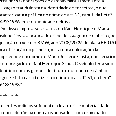
erca de 900 operações de câmbio manual mediante a
tilização fraudulenta da identidade de terceiros, o que
racterizaria a prática do crime do art. 21, caput, da Lei nº
.492/1986, em continuidade delitiva.
lém disso, imputa-se ao acusado Raul Henrique e Maria
osilene Costa a prática do crime de lavagem de dinheiro, pe
quisição do veículo BMW, ano 2008/2009, de placa EEI070
ara utilização do primeiro, mas com a colocação da
ropriedade em nome de Maria Josilene Costa, que seria ir
e empregado de Raul Henrique Srour. O veículo teria sido
dquirido com os ganhos de Raul no mercado de câmbio
gro. O fato caracterizaria o crime do art. 1º, VI, da Lei nº
.613/1998.”
ecebimento
resentes indícios suficientes de autoria e materialidade,
ecebo a denúncia contra os acusados acima nominados.