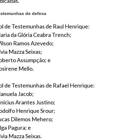
dicadas.”
estemunhas de defesa
ol de Testemunhas de Raul Henrique:
aria da Glória Ceabra Trench;
ilson Ramos Azevedo;
lvia Mazza Seixas;
oberto Assumpção; e
osirene Mello.
ol de Testemunhas de Rafael Henrique:
anuela Jacob;
inícius Arantes Justino;
odolfo Henrique Srour;
ucas Dilemos Mehero;
lga Pagura; e
lvia Mazza Seixas.