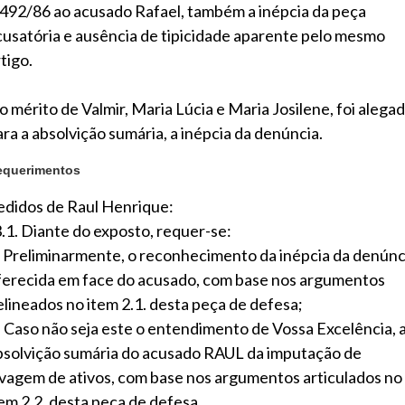
.492/86 ao acusado Rafael, também a inépcia da peça
cusatória e ausência de tipicidade aparente pelo mesmo
tigo.
o mérito de Valmir, Maria Lúcia e Maria Josilene, foi alegad
ara a absolvição sumária, a inépcia da denúncia.
equerimentos
edidos de Raul Henrique:
3.1. Diante do exposto, requer-se:
) Preliminarmente, o reconhecimento da inépcia da denúnc
ferecida em face do acusado, com base nos argumentos
elineados no item 2.1. desta peça de defesa;
) Caso não seja este o entendimento de Vossa Excelência, 
bsolvição sumária do acusado RAUL da imputação de
avagem de ativos, com base nos argumentos articulados no
tem 2.2. desta peça de defesa.