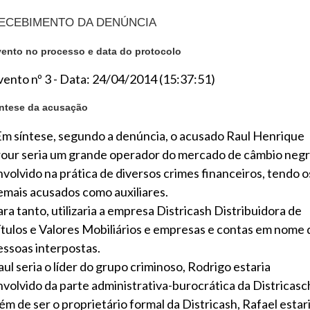
ECEBIMENTO DA DENÚNCIA
ento no processo e data do protocolo
vento nº 3 - Data: 24/04/2014 (15:37:51)
ntese da acusação
Em síntese, segundo a denúncia, o acusado Raul Henrique
rour seria um grande operador do mercado de câmbio negr
nvolvido na prática de diversos crimes financeiros, tendo o
emais acusados como auxiliares.
ara tanto, utilizaria a empresa Districash Distribuidora de
ítulos e Valores Mobiliários e empresas e contas em nome 
essoas interpostas.
aul seria o líder do grupo criminoso, Rodrigo estaria
nvolvido da parte administrativa-burocrática da Districasc
lém de ser o proprietário formal da Districash, Rafael estar