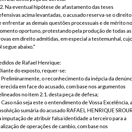
.2. Na eventual hipótese de afastamento das teses
efensivas acima levantadas, o acusado reserva-se o direito
e enfrentar as demais questões processuais e de mérito n
omento oportuno, protestando pela produção de todas as
rovas em direito admitidas, em especial a testemunhal, cuj
l segue abaixo.”
edidos de Rafael Henrique:
Diante do exposto, requer-se:
) Preliminarmente, o reconhecimento da inépcia da denúnc
ferecida em face do acusado, com base nos argumentos
elineados no item 2.1. desta peça de defesa;
) Caso não seja este o entendimento de Vossa Excelência, 
bsolvição sumária do acusado RAFAEL HENRIQUE SROU
a imputação de atribuir falsa identidade a terceiro para a
ealização de operações de cambio, com base nos