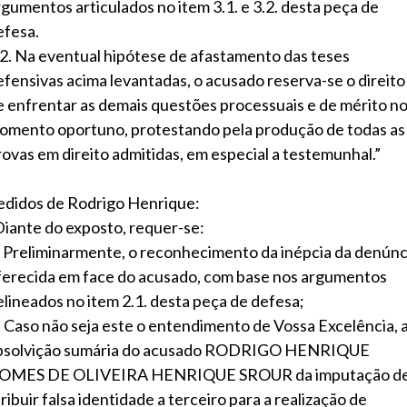
rgumentos articulados no item 3.1. e 3.2. desta peça de
efesa.
.2. Na eventual hipótese de afastamento das teses
efensivas acima levantadas, o acusado reserva-se o direito
e enfrentar as demais questões processuais e de mérito n
omento oportuno, protestando pela produção de todas as
rovas em direito admitidas, em especial a testemunhal.”
edidos de Rodrigo Henrique:
Diante do exposto, requer-se:
) Preliminarmente, o reconhecimento da inépcia da denúnc
ferecida em face do acusado, com base nos argumentos
elineados no item 2.1. desta peça de defesa;
) Caso não seja este o entendimento de Vossa Excelência, 
bsolvição sumária do acusado RODRIGO HENRIQUE
OMES DE OLIVEIRA HENRIQUE SROUR da imputação d
ribuir falsa identidade a terceiro para a realização de