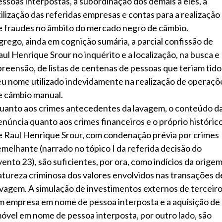
essoas interpostas, a subordinação dos demais a eles, a
tilização das referidas empresas e contas para a realização
e fraudes no âmbito do mercado negro de câmbio.
grego, ainda em cognição sumária, a parcial confissão de
aul Henrique Srour no inquérito e a localização, na busca e
preensão, de listas de centenas de pessoas que teriam tido
eu nome utilizado indevidamente na realização de operaçõ
e câmbio manual.
uanto aos crimes antecedentes da lavagem, o conteúdo d
enúncia quanto aos crimes financeiros e o próprio históric
e Raul Henrique Srour, com condenação prévia por crimes
emelhante (narrado no tópico I da referida decisão do
vento 23), são suficientes, por ora, como indícios da origem
atureza criminosa dos valores envolvidos nas transações d
avagem. A simulação de investimentos externos de terceir
m empresa em nome de pessoa interposta e a aquisição de
móvel em nome de pessoa interposta, por outro lado, são