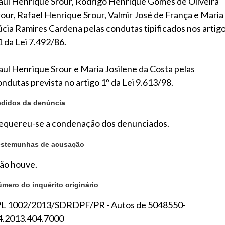
aul Henrique Srour, Rodrigo Henrique Gomes de Oliveira
rour, Rafael Henrique Srour, Valmir José de França e Maria
úcia Ramires Cardena pelas condutas tipificados nos artig
1 da Lei 7.492/86.
aul Henrique Srour e Maria Josilene da Costa pelas
ondutas prevista no artigo 1º da Lei 9.613/98.
edidos da denúncia
equereu-se a condenação dos denunciados.
estemunhas de acusação
ão houve.
mero do inquérito originário
PL 1002/2013/SDRDPF/PR - Autos de 5048550-
4.2013.404.7000