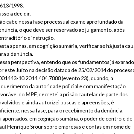
.613/1998.
sso a decidir.
ão cabe nessa fase processual exame aprofundado da
enúncia, o que deve ser reservado ao julgamento, após
ontraditório e instrução.
asta apenas, em cognição sumária, verificar se há justa cau
ara a denúncia.
essa perspectiva, entendo que os fundamentos já exarado
or este Juízo na decisão datada de 25/02/2014 do process
001443-10.2014.404.7000 (evento 23), quando, a
equerimento da autoridade policial e com manifestação
avorável do MPF, decretei a prisão cautelar de parte dos
nvolvidos e ainda autorizei buscas e apreensões, é
uficiente, nessa fase, para o recebimento da denúncia.
li apontados, em cognição sumária, o poder de controle de
aul Henrique Srour sobre empresas e contas em nome de