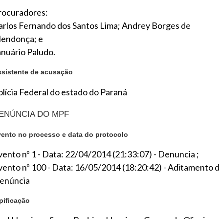
rocuradores:
arlos Fernando dos Santos Lima; Andrey Borges de
endonça; e
anuário Paludo.
sistente de acusação
olícia Federal do estado do Paraná
ENÚNCIA DO MPF
ento no processo e data do protocolo
vento nº 1 - Data: 22/04/2014 (21:33:07) - Denuncia ;
vento nº 100 - Data: 16/05/2014 (18:20:42) - Aditamento 
enúncia
pificação