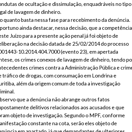
ondutas de ocultação e dissimulação, enquadráveis no tipo
egal de lavagem de dinheiro.
 o quanto basta nessa fase para recebimento da denúncia.
portuno ainda destacar, nessa decisão, que a competência
este Juízo para a presente ação penal já foi objeto de
eliberação na decisão datada de 25/02/2014 do processo
001443-10.2014.404.7000 (evento 23), em apertada
íntese, os crimes conexos de lavagem de dinheiro, tendo po
ntecedentes crimes contra a Administração Pública e crim
e tráfico de drogas, com consumação em Londrina e
uritiba, além da origem comum de toda a investigação
iminal.
bservo que a denúncia não abrange outros fatos
upostamente delitivos relacionados aos acusados e que
oram objeto de investigação. Segundo o MPF, conforme
anifestação constante na cota, serão eles objeto de
enúncia em apartado, já que demandantes de ulteriores