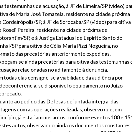
as testemunhas de acusação, à JF de Limeira/SP (video) pa
itiva de Maria José Tomazela, residente na cidade próxima
e Cordeirópolis/SP, à JF de Sorocaba/SP (video) para oitiva
e Roseli Pereira, residente na cidade próxima de
otorantim/SP, e à Justiça Estadual de Espírito Santo do
inhal/SP para oitiva de Célia Maria Pizzi Nogueira, no
ormato das precatórias anteriormente expedidas.
xpeçam-se ainda precatórias para oitiva das testemunhas 
cusação relacionadas no aditamento à denúncia.
m todas elas consigne-se a viabilidade da audiência por
ideoconferência, se disponível o equipamento no Juízo
eprecado.
uanto ao pedido das Defesas de juntada integral das
istagens com as operações realizadas, observo que, em
rincípio, já estariam nos autos, conforme eventos 100 e 15
estes autos, observando ainda os documentos constantes