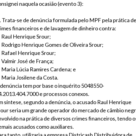
onsignei naquela ocasião (evento 3):
1. Trata-se de denúncia formulada pelo MPF pela prática d
rimes financeiros e de lavagem de dinheiro contra:
) Raul Henrique Srour;
) Rodrigo Henrique Gomes de Oliveira Srour;
) Rafael Henrique Srour;
) Valmir José de França;
) Maria Lúcia Ramires Cardena; e
) Maria Josilene da Costa.
 denúncia tem por base o inquérito 5048550-
4.2013.404.7000 e processos conexos.
m síntese, segundo a denúncia, o acusado Raul Henrique
rour seria um grande operador do mercado de câmbio negr
nvolvido na prática de diversos crimes financeiros, tendo o
emais acusados como auxiliares.
ara tanto, utilizaria a empresa Districash Distribuidora de