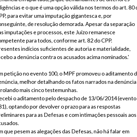
iligências e o que é uma opção válida nos termos do art. 80 
PP, para evitar uma imputação gigantesca e, por
onseguinte, de resolução demorada. Apesar da separação
as imputações e processos, este Juízo remanesce
ompetente para todos, conforme art. 82 do CPP.
resentes indícios suficientes de autoria e materialidade,
ecebo a denúncia contra os acusados acima nominados.'
m petição no evento 100, o MPF promoveu o aditamento 
enúncia, melhor detalhando os fatos narrados na denúncia
rrolando mais cinco testemunhas.
ecebi o aditamento pelo despacho de 13/06/2014 (evento
31), optando por devolver o prazo para as respostas
reliminares para as Defesas e com intimações pessoais aos
cusados.
m que pesem as alegações das Defesas, não há falar em