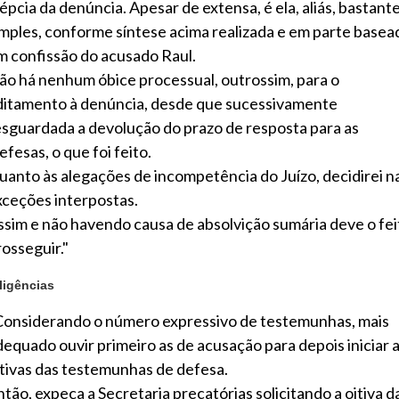
épcia da denúncia. Apesar de extensa, é ela, aliás, bastant
imples, conforme síntese acima realizada e em parte basea
m confissão do acusado Raul.
ão há nenhum óbice processual, outrossim, para o
ditamento à denúncia, desde que sucessivamente
esguardada a devolução do prazo de resposta para as
fesas, o que foi feito.
uanto às alegações de incompetência do Juízo, decidirei n
xceções interpostas.
ssim e não havendo causa de absolvição sumária deve o fei
rosseguir."
ligências
Considerando o número expressivo de testemunhas, mais
dequado ouvir primeiro as de acusação para depois iniciar 
itivas das testemunhas de defesa.
ntão, expeça a Secretaria precatórias solicitando a oitiva d