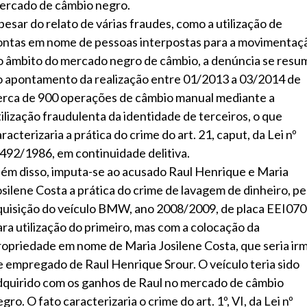
ercado de câmbio negro.
pesar do relato de várias fraudes, como a utilização de
ontas em nome de pessoas interpostas para a movimentaç
o âmbito do mercado negro de câmbio, a denúncia se resu
o apontamento da realização entre 01/2013 a 03/2014 de
erca de 900 operações de câmbio manual mediante a
tilização fraudulenta da identidade de terceiros, o que
racterizaria a prática do crime do art. 21, caput, da Lei nº
.492/1986, em continuidade delitiva.
lém disso, imputa-se ao acusado Raul Henrique e Maria
osilene Costa a prática do crime de lavagem de dinheiro, pe
quisição do veículo BMW, ano 2008/2009, de placa EEI070
ara utilização do primeiro, mas com a colocação da
ropriedade em nome de Maria Josilene Costa, que seria ir
e empregado de Raul Henrique Srour. O veículo teria sido
dquirido com os ganhos de Raul no mercado de câmbio
gro. O fato caracterizaria o crime do art. 1º, VI, da Lei nº