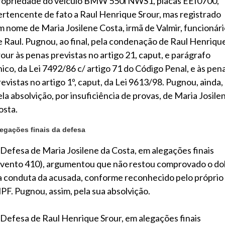
ropriedade do veículo BMW 550i NWS1, placas EEI0700,
ertencente de fato a Raul Henrique Srour, mas registrado
m nome de Maria Josilene Costa, irmã de Valmir, funcionár
e Raul. Pugnou, ao final, pela condenação de Raul Henriqu
rour às penas previstas no artigo 21, caput, e parágrafo
nico, da Lei 7492/86 c/ artigo 71 do Código Penal, e às pen
revistas no artigo 1º, caput, da Lei 9613/98. Pugnou, ainda,
ela absolvição, por insuficiência de provas, de Maria Josile
osta.
egações finais da defesa
 Defesa de Maria Josilene da Costa, em alegações finais
evento 410), argumentou que não restou comprovado o do
a conduta da acusada, conforme reconhecido pelo próprio
PF. Pugnou, assim, pela sua absolvição.
 Defesa de Raul Henrique Srour, em alegações finais