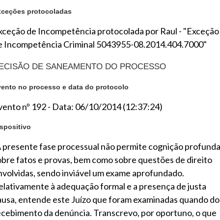
xceções protocoladas
xceção de Incompetência protocolada por Raul - "Exceção
e Incompetência Criminal 5043955-08.2014.404.7000"
ECISÃO DE SANEAMENTO DO PROCESSO
ento no processo e data do protocolo
vento nº 192 - Data: 06/10/2014 (12:37:24)
spositivo
A presente fase processual não permite cognição profund
obre fatos e provas, bem como sobre questões de direito
nvolvidas, sendo inviável um exame aprofundado.
elativamente à adequação formal e a presença de justa
ausa, entende este Juízo que foram examinadas quando do
ecebimento da denúncia. Transcrevo, por oportuno, o que