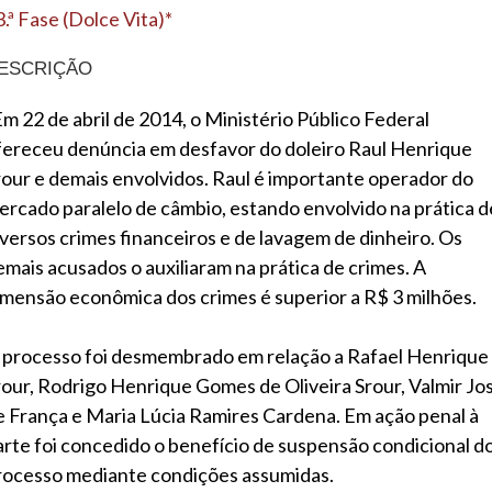
.ª Fase (Dolce Vita)*
ESCRIÇÃO
Em 22 de abril de 2014, o Ministério Público Federal
fereceu denúncia em desfavor do doleiro Raul Henrique
rour e demais envolvidos. Raul é importante operador do
ercado paralelo de câmbio, estando envolvido na prática d
iversos crimes financeiros e de lavagem de dinheiro. Os
emais acusados o auxiliaram na prática de crimes. A
imensão econômica dos crimes é superior a R$ 3 milhões.
 processo foi desmembrado em relação a Rafael Henrique
rour, Rodrigo Henrique Gomes de Oliveira Srour, Valmir Jo
e França e Maria Lúcia Ramires Cardena. Em ação penal à
arte foi concedido o benefício de suspensão condicional d
rocesso mediante condições assumidas.