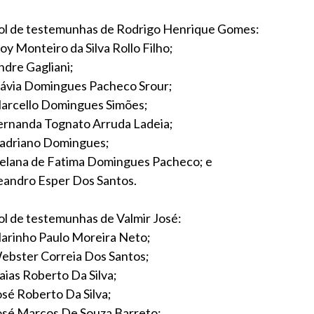
ol de testemunhas de Rodrigo Henrique Gomes:
oy Monteiro da Silva Rollo Filho;
ndre Gagliani;
lávia Domingues Pacheco Srour;
arcello Domingues Simões;
ernanda Tognato Arruda Ladeia;
adriano Domingues;
elana de Fatima Domingues Pacheco; e
eandro Esper Dos Santos.
ol de testemunhas de Valmir José:
arinho Paulo Moreira Neto;
ebster Correia Dos Santos;
saias Roberto Da Silva;
osé Roberto Da Silva;
osé Marcos De Souza Barreto;