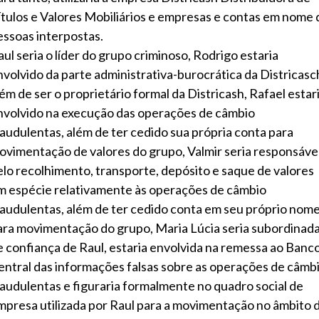
ítulos e Valores Mobiliários e empresas e contas em nome 
essoas interpostas.
aul seria o líder do grupo criminoso, Rodrigo estaria
nvolvido da parte administrativa-burocrática da Districasc
lém de ser o proprietário formal da Districash, Rafael estar
nvolvido na execução das operações de câmbio
raudulentas, além de ter cedido sua própria conta para
ovimentação de valores do grupo, Valmir seria responsáve
elo recolhimento, transporte, depósito e saque de valores
m espécie relativamente às operações de câmbio
raudulentas, além de ter cedido conta em seu próprio nom
ara movimentação do grupo, Maria Lúcia seria subordinad
e confiança de Raul, estaria envolvida na remessa ao Banc
entral das informações falsas sobre as operações de câmb
raudulentas e figuraria formalmente no quadro social de
mpresa utilizada por Raul para a movimentação no âmbito 