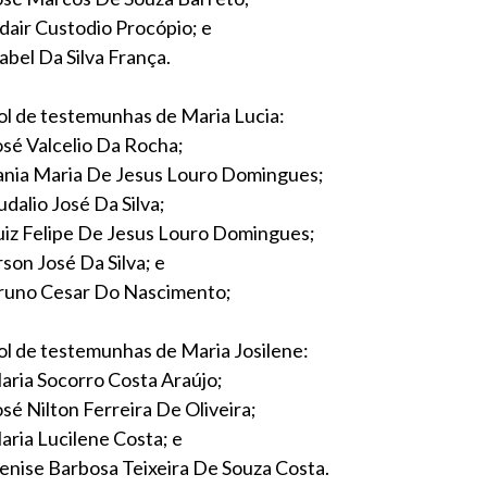
dair Custodio Procópio; e
abel Da Silva França.
ol de testemunhas de Maria Lucia:
osé Valcelio Da Rocha;
ania Maria De Jesus Louro Domingues;
udalio José Da Silva;
uiz Felipe De Jesus Louro Domingues;
rson José Da Silva; e
runo Cesar Do Nascimento;
ol de testemunhas de Maria Josilene:
aria Socorro Costa Araújo;
osé Nilton Ferreira De Oliveira;
aria Lucilene Costa; e
enise Barbosa Teixeira De Souza Costa.