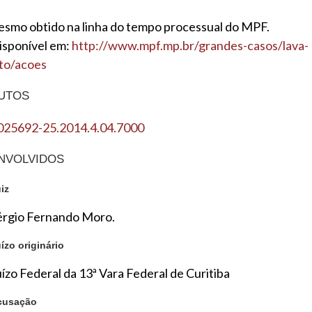
esmo obtido na linha do tempo processual do MPF.
isponível em:
http://www.mpf.mp.br/grandes-casos/lava-
ato/acoes
UTOS
025692-25.2014.4.04.7000
NVOLVIDOS
iz
érgio Fernando Moro.
ízo originário
uízo Federal da 13ª Vara Federal de Curitiba
cusação