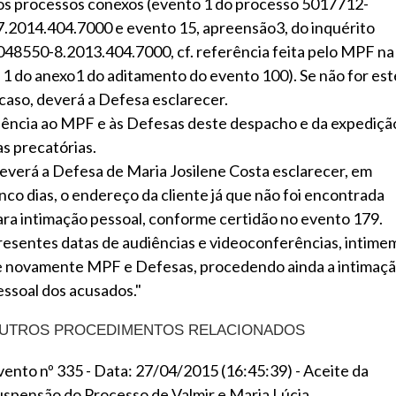
os processos conexos (evento 1 do processo 5017712-
7.2014.404.7000 e evento 15, apreensão3, do inquérito
048550-8.2013.404.7000, cf. referência feita pelo MPF na
l. 1 do anexo1 do aditamento do evento 100). Se não for est
 caso, deverá a Defesa esclarecer.
iência ao MPF e às Defesas deste despacho e da expediçã
as precatórias.
everá a Defesa de Maria Josilene Costa esclarecer, em
inco dias, o endereço da cliente já que não foi encontrada
ara intimação pessoal, conforme certidão no evento 179.
resentes datas de audiências e videoconferências, intime
e novamente MPF e Defesas, procedendo ainda a intimaç
essoal dos acusados."
UTROS PROCEDIMENTOS RELACIONADOS
vento nº 335 - Data: 27/04/2015 (16:45:39) - Aceite da
uspensão do Processo de Valmir e Maria Lúcia.