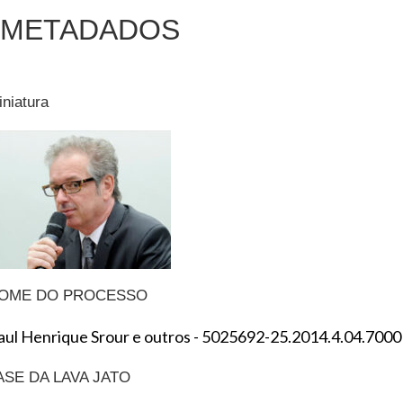
METADADOS
iniatura
OME DO PROCESSO
aul Henrique Srour e outros - 5025692-25.2014.4.04.7000
ASE DA LAVA JATO