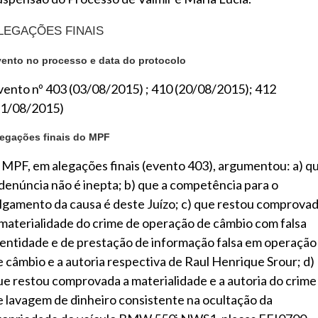
LEGAÇÕES FINAIS
ento no processo e data do protocolo
vento nº 403 (03/08/2015) ; 410 (20/08/2015); 412
31/08/2015)
egações finais do MPF
 MPF, em alegações finais (evento 403), argumentou: a) q
 denúncia não é inepta; b) que a competência para o
ulgamento da causa é deste Juízo; c) que restou comprova
 materialidade do crime de operação de câmbio com falsa
dentidade e de prestação de informação falsa em operação
e câmbio e a autoria respectiva de Raul Henrique Srour; d)
ue restou comprovada a materialidade e a autoria do crime
e lavagem de dinheiro consistente na ocultação da