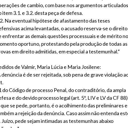
perações de cambio, com base nos argumentos articulado
 item 3.1. e 3.2. desta peça de defesa.
.2. Na eventual hipótese de afastamento das teses
efensivas acima levantadas, o acusado reserva-se o direito
e enfrentar as demais questões processuais e de mérito n
omento oportuno, protestando pela produção de todas as
rovas em direito admitidas, em especial a testemunhal.”
edidos de Valmir, Maria Lúcia e Maria Josilene:
A denúncia é de ser rejeitada, sob pena de grave violação a
t.
1 do Código de processo Penal, do contraditório, da ampla
fesa e do devido processo legal (art. 5º, LIV e LV da CF 88)
 que se pede, portanto, é o acolhimento das preliminares e
ambém a rejeição da denúncia. Caso assim não entenda est
. Juízo, pede sejam intimadas as testemunhas abaixo