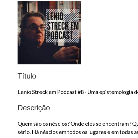
Título
Lenio Streck em Podcast #8 - Uma epistemologia d
Descrição
Quem são os néscios? Onde eles se encontram? Qua
sério. Há néscios em todos os lugares e em todas 