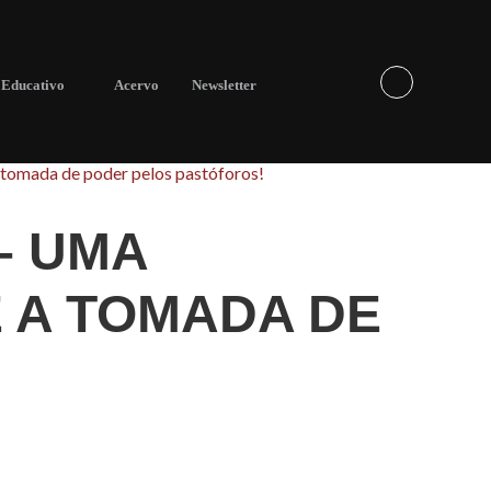
Educativo
Acervo
Newsletter
 tomada de poder pelos pastóforos!
– UMA
 A TOMADA DE