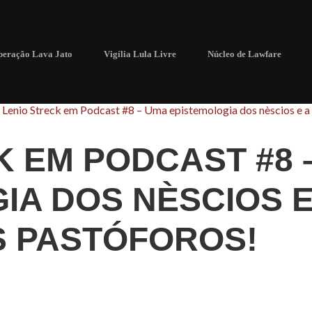
eração Lava Jato
Vigília Lula Livre
Núcleo de Lawfare
>
Lenio Streck em Podcast #8 – Uma epistemologia dos nèscios e a
K EM PODCAST #8 
IA DOS NÈSCIOS E
S PASTÓFOROS!