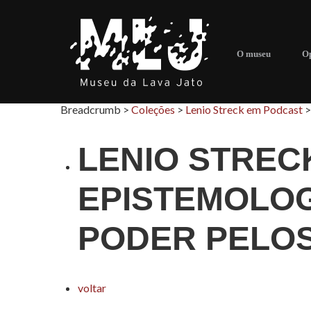
O museu
Op
Breadcrumb >
Coleções
>
Lenio Streck em Podcast
LENIO STREC
EPISTEMOLOG
PODER PELO
voltar