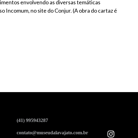
ecimentos envolvendo as diversas temáticas
so Incomum, no site do Conjur. (A obra do cartaz é
(41) 995943287
contato@museudalavajato.com.br