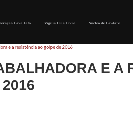
eração Lava Jato
Vigília Lula Livre
Núcleo de Lawfare
ora e a resistência ao golpe de 2016
ABALHADORA E A 
 2016