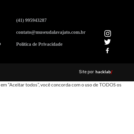
(41) 995943287
contato@museudalavajato.com.br
o
Política de Privacidade
hacklab
Site por
/
car em “Aceitar todos”, você concorda com o uso de TODOS os