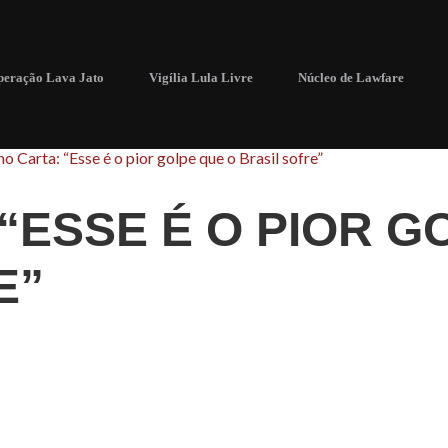
eração Lava Jato
Vigília Lula Livre
Núcleo de Lawfare
o Carta: “Esse é o pior golpe que o Brasil sofre”
“ESSE É O PIOR G
E”