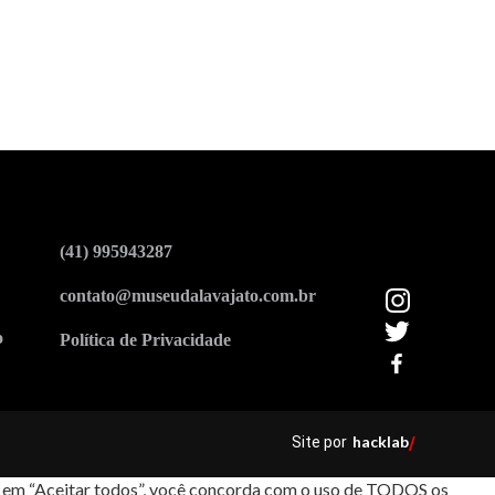
(41) 995943287
contato@museudalavajato.com.br
o
Política de Privacidade
hacklab
Site por
/
car em “Aceitar todos”, você concorda com o uso de TODOS os