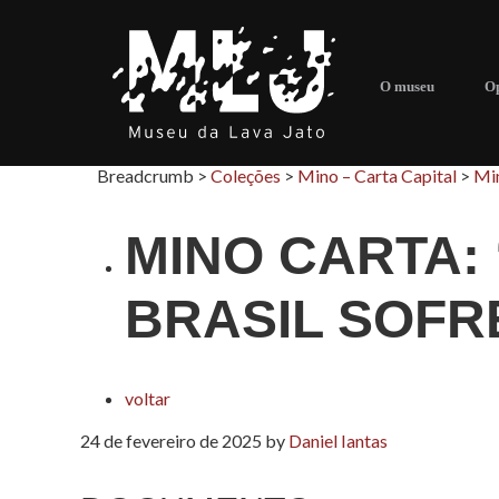
O museu
Op
Breadcrumb >
Coleções
>
Mino – Carta Capital
>
Min
MINO CARTA: 
BRASIL SOFR
voltar
24 de fevereiro de 2025
by
Daniel Iantas