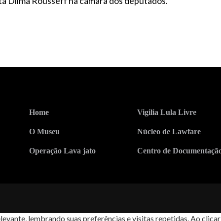
a Dilma Rousseff na câmara dos deputados.
Home
Vigilia Lula Livre
O Museu
Núcleo de Lawfare
Operação Lava jato
Centro de Documentaçã
levante, lembrando suas preferências e visitas repetidas. Ao cli