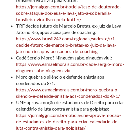
brasileira vira livro pela Kotter:
https://jornalggn.com.br/noticia/tese-de-doutorado-
sobre-ataque-dos-eua-e-lava-jato-a-soberania-
brasileira-vira-livro-pela-kotter/
TRF decide futuro de Marcelo Bretas, ex-juiz da Lava
Jato no Rio, após acusações de coaching:
https://www.brasil247.com/regionais/sudeste/trf-
decide-futuro-de-marcelo-bretas-ex-juiz-da-lava-
jato-no-rio-apos-acusacoes-de-coaching
Cadê Sergio Moro? Ninguém sabe, ninguém viu!:
https://www.esmaelmorais.com.br/cade-sergio-moro-
ninguem-sabe-ninguem-viu
Moro quebra o silêncio e defende anistia aos
condenados do 8/1:
https://www.esmaelmorais.com.br/moro-quebra-o-
silencio-e-defende-anistia-aos-condenados-do-8-1/
UNE aprova moção de estudantes de Direito para criar
calendário de luta contra anistia para golpistas:
https://jornalggn.com.br/noticia/une-aprova-mocao-
de-estudantes-de-direito-para-criar-calendario-de-
luta-contra-anistia-para-golpistas/